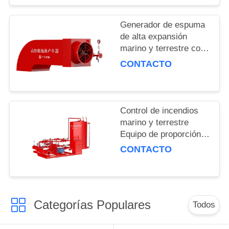
PRIVACY
Generador de espuma
POLICY
de alta expansión
marino y terrestre con
tiempo de descarga
CONTACTO
efectivo de 30 min de
flujo nominal de 6L/S
Control de incendios
marino y terrestre
Equipo de proporción
de espuma equilibrada
CONTACTO
con doble agua Pérdida
de presión ≤0.15
Categorías Populares
Todos