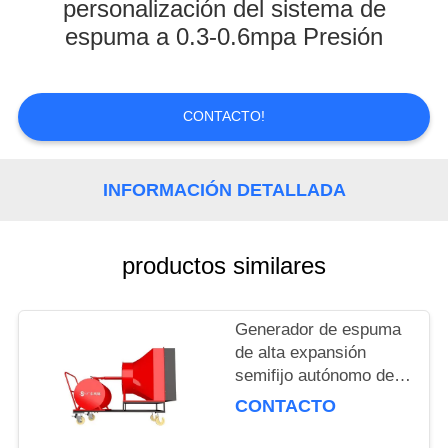
personalización del sistema de
espuma a 0.3-0.6mpa Presión
CONTROL
DE
CALIDAD
CONTACTO!
NOTICIAS
INFORMACIÓN DETALLADA
SOLICITAR
UNA
productos similares
COTIZACIÓN
Generador de espuma
de alta expansión
MAPA
semifijo autónomo de
DEL
volumen de 500L para
CONTACTO
SITIO
extinción de incendios