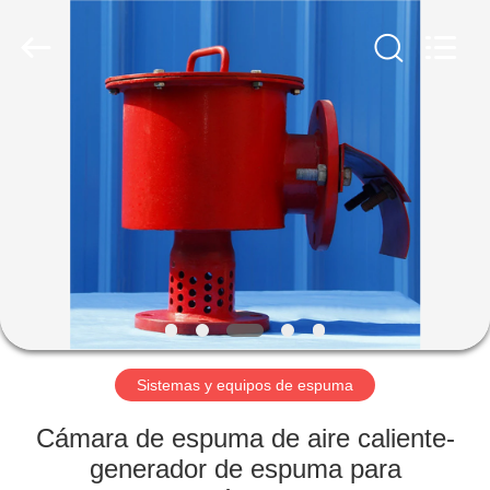
Fighting
Technology
Co.,
Ltd.
All
Rights
Reserved.
Developed
INICIO
by
ECER
PRODUCTOS
SOBRE
NOSOTROS
VISITA
A
Sistemas y equipos de espuma
LA
Cámara de espuma de aire caliente-
FÁBRICA
generador de espuma para