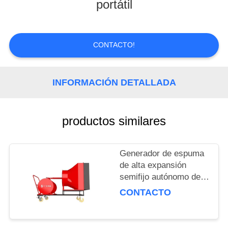
portátil
CONTROL
DE
CONTACTO!
CALIDAD
INFORMACIÓN DETALLADA
NOTICIAS
SOLICITAR
productos similares
UNA
COTIZACIÓN
Generador de espuma
de alta expansión
semifijo autónomo de
MAPA
volumen de 500L para
CONTACTO
DEL
extinción de incendios
SITIO