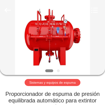
espuma
Proveedor.
Copyright
©
2024
-
2025
Guangdong
INICIO
Yingsui
Fire
Fighting
Technology
Co.,
PRODUCTOS
Ltd.
All
Rights
Reserved.
Developed
SOBRE
by
ECER
NOSOTROS
VISITA
A
Sistemas y equipos de espuma
LA
Proporcionador de espuma de presión
FÁBRICA
equilibrada automático para extintor