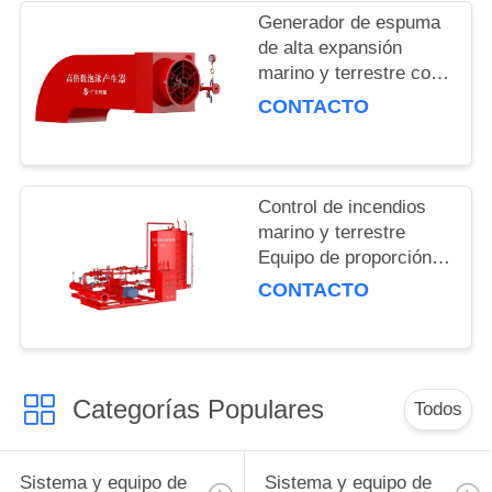
Generador de espuma
PRIVACY
de alta expansión
marino y terrestre con
POLICY
tiempo de descarga
CONTACTO
efectivo de 30 min de
flujo nominal de 6L/S
Control de incendios
marino y terrestre
Equipo de proporción
de espuma equilibrada
CONTACTO
con doble agua Pérdida
de presión ≤0.15
Categorías Populares
Todos
Sistema y equipo de
Sistema y equipo de