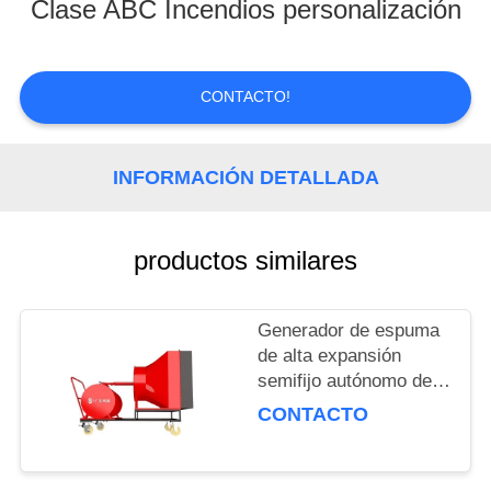
Clase ABC Incendios personalización
CONTROL
DE
CONTACTO!
CALIDAD
INFORMACIÓN DETALLADA
NOTICIAS
SOLICITAR
productos similares
UNA
COTIZACIÓN
Generador de espuma
de alta expansión
semifijo autónomo de
MAPA
volumen de 500L para
CONTACTO
DEL
extinción de incendios
SITIO