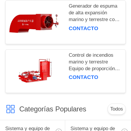
Generador de espuma
PRIVACY
de alta expansión
marino y terrestre con
POLICY
tiempo de descarga
CONTACTO
efectivo de 30 min de
flujo nominal de 6L/S
Control de incendios
marino y terrestre
Equipo de proporción
de espuma equilibrada
CONTACTO
con doble agua Pérdida
de presión ≤0.15
Categorías Populares
Todos
Sistema y equipo de
Sistema y equipo de