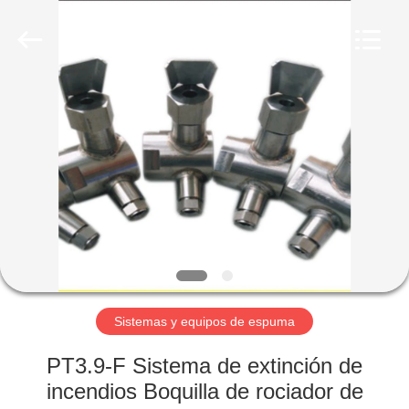
Fighting
Technology
Co.,
Ltd.
All
Rights
Reserved.
Developed
INICIO
by
ECER
PRODUCTOS
SOBRE
NOSOTROS
VISITA
A
Sistemas y equipos de espuma
LA
PT3.9-F Sistema de extinción de
FÁBRICA
incendios Boquilla de rociador de