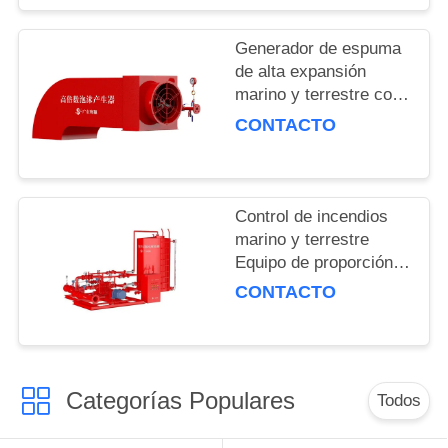
PRIVACY
Generador de espuma
POLICY
de alta expansión
marino y terrestre con
tiempo de descarga
CONTACTO
efectivo de 30 min de
flujo nominal de 6L/S
Control de incendios
marino y terrestre
Equipo de proporción
de espuma equilibrada
CONTACTO
con doble agua Pérdida
de presión ≤0.15
Categorías Populares
Todos