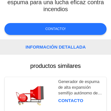
espuma para una lucha eficaz contra
incendios
CONTROL
DE
CALIDAD
CONTACTO!
NOTICIAS
INFORMACIÓN DETALLADA
SOLICITAR
UNA
productos similares
COTIZACIÓN
Generador de espuma
de alta expansión
MAPA
semifijo autónomo de
DEL
volumen de 500L para
CONTACTO
SITIO
extinción de incendios