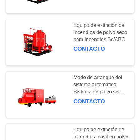
directamente
CONTROL
DE
Equipo de extinción de
121
CALIDAD
incendios de polvo seco
Sistemas y equipos
para incendios Bc/ABC
CONTACTO
de espuma
SOLICITAR
UNA
COTIZACIÓN
Modo de arranque del
sistema automático
NOTICIAS
Sistema de polvo seco
6
fijo
CONTACTO
Sistemas de
500/1000/2000/3000kg
para industriales
bombas de fuego
Equipo de extinción de
incendios móvil en polvo