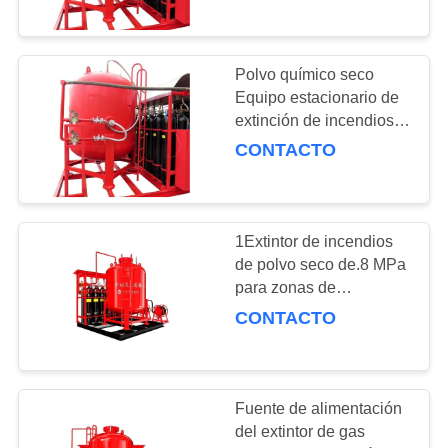
Polvo químico seco
Equipo estacionario de
extinción de incendios
Tanque de polvo
CONTACTO
industrial
1Extintor de incendios
de polvo seco de.8 MPa
para zonas de
producción y
CONTACTO
almacenamiento de
trietil aluminio
Fuente de alimentación
del extintor de gas