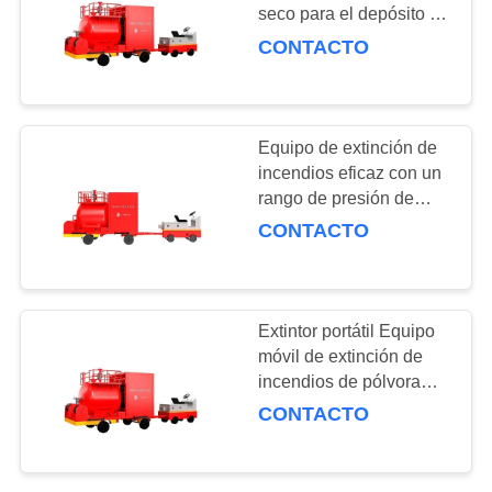
seco para el depósito de
GNL en alta demanda
CONTACTO
10
Boca de incendios
Equipo de extinción de
incendios eficaz con un
rango de presión de
trabajo de 0,5-1,7 MPa
CONTACTO
83
Extintor portátil Equipo
móvil de extinción de
Monitor del fuego
incendios de pólvora
con depósito de pólvora
CONTACTO
seca