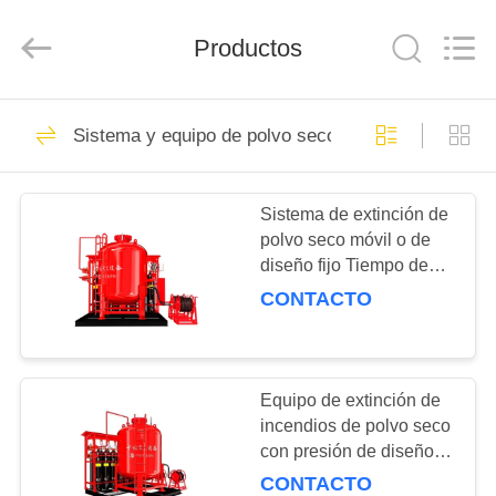
polvo
seco
Proveedor.
Productos
Copyright
©
2024
-
2025
INICIO
2
yingsuic.com.
All
Sistema y equipo de polvo seco
Rights
Sistema y equipo de
Reserved.
Developed
PRODUCTOS
by
supresión de gases
ECER
Sistema de extinción de
polvo seco móvil o de
SOBRE
diseño fijo Tiempo de
NOSOTROS
recarga
CONTACTO
14
VISITA
Sistema y equipo de
A
Equipo de extinción de
incendios de polvo seco
LA
polvo seco
con presión de diseño
FÁBRICA
del tanque de 1,6 MPa
CONTACTO