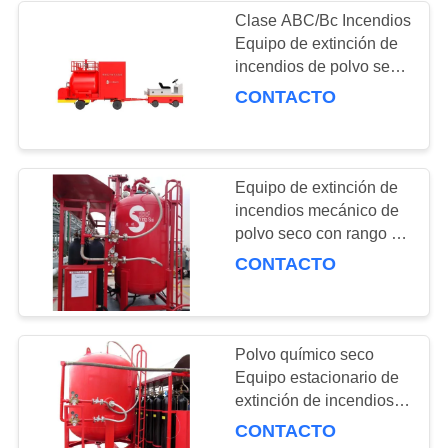
Clase ABC/Bc Incendios
Equipo de extinción de
21
incendios de polvo seco
Cabinetes de
para la industria
CONTACTO
petroquímica
incendios
Equipo de extinción de
incendios mecánico de
polvo seco con rango de
temperatura de
CONTACTO
4
funcionamiento de C
Las válvulas y los
rociadores
Polvo químico seco
Equipo estacionario de
extinción de incendios
Tanque de polvo
CONTACTO
industrial