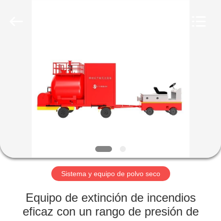
polvo
seco
Proveedor.
Copyright
©
2024
-
2025
INICIO
yingsuic.com.
All
Rights
Reserved.
Developed
PRODUCTOS
by
ECER
SOBRE
NOSOTROS
VISITA
A
Sistema y equipo de polvo seco
LA
Equipo de extinción de incendios
FÁBRICA
eficaz con un rango de presión de