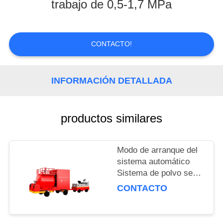
trabajo de 0,5-1,7 MPa
CONTROL
DE
CONTACTO!
CALIDAD
INFORMACIÓN DETALLADA
SOLICITAR
UNA
COTIZACIÓN
productos similares
NOTICIAS
Modo de arranque del
sistema automático
Sistema de polvo seco
fijo
CONTACTO
500/1000/2000/3000kg
para industriales