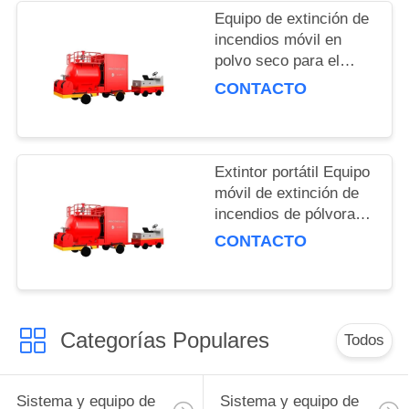
Equipo de extinción de
incendios móvil en
polvo seco para el
depósito de GNL en
CONTACTO
alta demanda
Extintor portátil Equipo
móvil de extinción de
incendios de pólvora
con depósito de
CONTACTO
pólvora seca
Categorías Populares
Todos
Sistema y equipo de
Sistema y equipo de